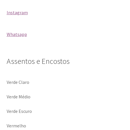
Blog
Instagram
Catálogo
Whatsapp
Contato
Crepe e Revestimentos Sintéticos
Assentos e Encostos
Granito
Verde Claro
Home
Verde Médio
Política de reembolso e devoluções
Verde Escuro
Quem Somos
Vermelho