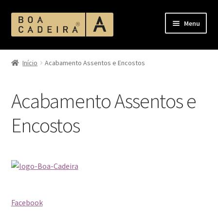
Pular
Pular
Menu
para
para
navegação
o
Início
conteúdo
Início
Acabamento Assentos e Encostos
Acabamento Assentos e Encostos
Acabamento Assentos e
Acabamento Corano
Encostos
Acabamento MDF
Acabamentos
Ambientes
Facebook
Bases de Mesas