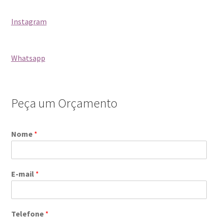
Blog
Instagram
Catálogo
Whatsapp
Contato
Crepe e Revestimentos Sintéticos
Peça um Orçamento
Granito
Nome
*
Home
Política de reembolso e devoluções
E-mail
*
Quem Somos
Telefone
*