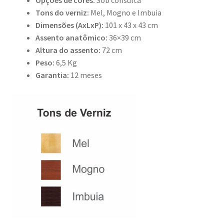
Opções de cores:
Sob consulta
Tons do verniz:
Mel, Mogno e Imbuia
Dimensões (AxLxP):
101 x 43 x 43 cm
Assento anatômico:
36×39 cm
Altura do assento:
72 cm
Peso:
6,5 Kg
Garantia:
12 meses