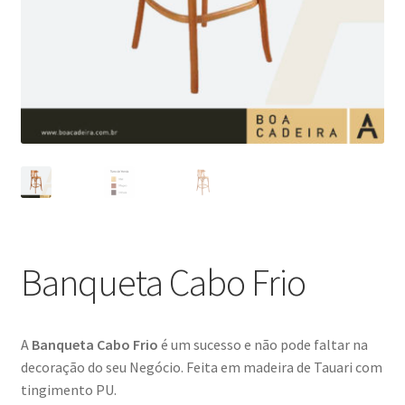
Blog
Catálogo
Contato
Crepe e Revestimentos Sintéticos
Granito
Home
Banqueta Cabo Frio
Política de reembolso e devoluções
A
Banqueta Cabo Frio
é um sucesso e não pode faltar na
Quem Somos
decoração do seu Negócio. Feita em madeira de Tauari com
tingimento PU.