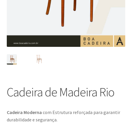
Blog
Catálogo
Contato
Crepe e Revestimentos Sintéticos
Granito
Home
Cadeira de Madeira Rio
Política de reembolso e devoluções
Cadeira Moderna
com Estrutura reforçada para garantir
Quem Somos
durabilidade e segurança.