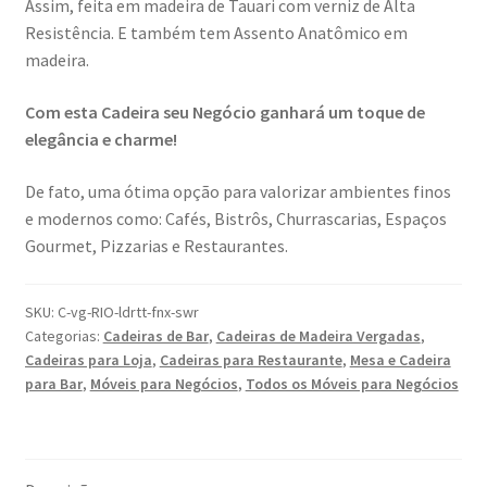
Assim, feita em madeira de Tauari com verniz de Alta
Resistência. E também tem A
ssento Anatômico em
madeira.
Com esta Cadeira seu Negócio ganhará um toque de
elegância e charme!
De fato, uma ótima opção para valorizar ambientes finos
e modernos como:
Cafés, Bistrôs, Churrascarias, Espaços
Gourmet, Pizzarias e Restaurantes.
SKU:
C-vg-RIO-ldrtt-fnx-swr
Categorias:
Cadeiras de Bar
,
Cadeiras de Madeira Vergadas
,
Cadeiras para Loja
,
Cadeiras para Restaurante
,
Mesa e Cadeira
para Bar
,
Móveis para Negócios
,
Todos os Móveis para Negócios