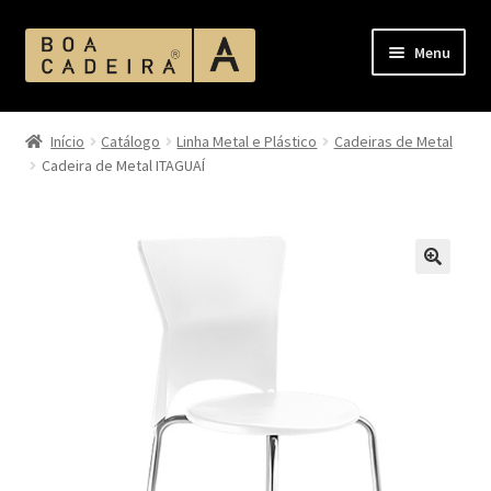
Pular
Pular
Menu
para
para
navegação
o
Início
conteúdo
Início
Catálogo
Linha Metal e Plástico
Cadeiras de Metal
Cadeira de Metal ITAGUAÍ
Acabamento Assentos e Encostos
Acabamento Corano
Acabamento MDF
Acabamentos
Ambientes
Bases de Mesas