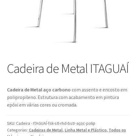
Blog
Catálogo
Contato
Crepe e Revestimentos Sintéticos
Cadeira de Metal ITAGUAÍ
Granito
Home
Cadeira de Metal aço carbono
com assento e encosto em
polipropileno. Estrutura com acabamento em pintura
Política de reembolso e devoluções
epóxi em várias cores ou cromada.
Quem Somos
SKU:
Cadeira - ITAGUAÍ-fsk-stl-rhd-bstr-açoc-polip
Categorias:
Cadeiras de Metal
,
Linha Metal e Plástico
,
Todos os