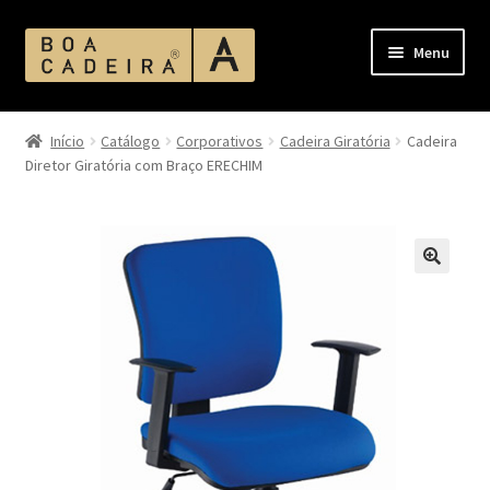
Pular
Pular
Menu
para
para
navegação
o
Início
conteúdo
Início
Catálogo
Corporativos
Cadeira Giratória
Cadeira
Diretor Giratória com Braço ERECHIM
Acabamento Assentos e Encostos
Acabamento Corano
Acabamento MDF
Acabamentos
Ambientes
Bases de Mesas