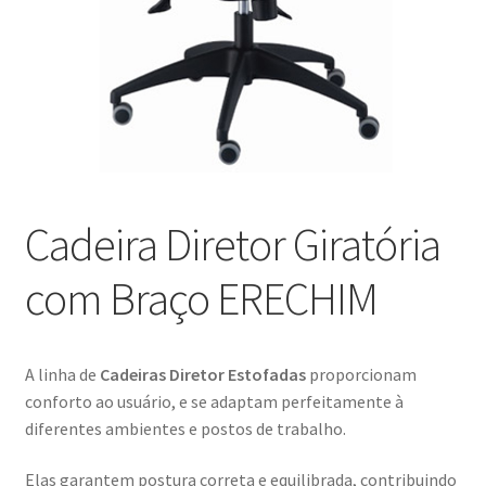
Blog
Catálogo
Contato
Crepe e Revestimentos Sintéticos
Cadeira Diretor Giratória
Granito
com Braço ERECHIM
Home
Política de reembolso e devoluções
A linha de
Cadeiras Diretor Estofadas
proporcionam
conforto ao usuário, e se adaptam perfeitamente à
diferentes ambientes e postos de trabalho.
Quem Somos
Elas garantem postura correta e equilibrada, contribuindo