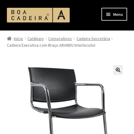
Pular
Pular
Menu
para
para
navegação
o
Início
conteúdo
Início
Catálogo
Corporativos
Cadeira Secretária
Cadeira Executiva com Braço ARANDU Interlocutor
Acabamento Assentos e Encostos
Acabamento Corano
Acabamento MDF
Acabamentos
Ambientes
Bases de Mesas