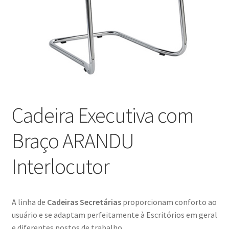
Blog
Catálogo
Contato
Crepe e Revestimentos Sintéticos
Cadeira Executiva com
Granito
Braço ARANDU
Home
Interlocutor
Política de reembolso e devoluções
A linha de
Cadeiras Secretárias
proporcionam conforto ao
Quem Somos
usuário e se adaptam perfeitamente à Escritórios em geral
e diferentes postos de trabalho.