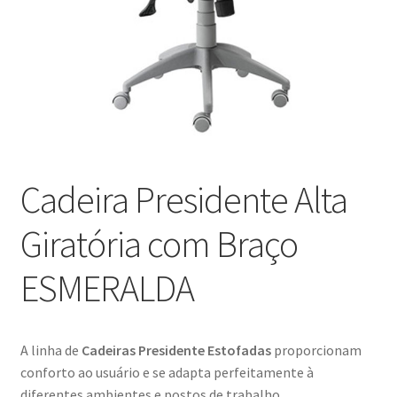
Blog
Catálogo
Contato
Crepe e Revestimentos Sintéticos
Cadeira Presidente Alta
Granito
Giratória com Braço
Home
ESMERALDA
Política de reembolso e devoluções
A linha de
Cadeiras Presidente Estofadas
proporcionam
Quem Somos
conforto ao usuário e se adapta perfeitamente à
diferentes ambientes e postos de trabalho.