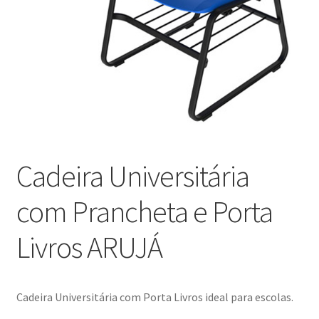
Blog
Catálogo
Contato
Crepe e Revestimentos Sintéticos
Cadeira Universitária
Granito
com Prancheta e Porta
Home
Livros ARUJÁ
Política de reembolso e devoluções
Quem Somos
Cadeira Universitária com Porta Livros ideal para escolas.