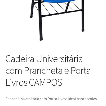
Blog
Catálogo
Contato
Crepe e Revestimentos Sintéticos
Cadeira Universitária
Granito
com Prancheta e Porta
Home
Livros CAMPOS
Política de reembolso e devoluções
Quem Somos
Cadeira Universitária com Porta Livros ideal para escolas.