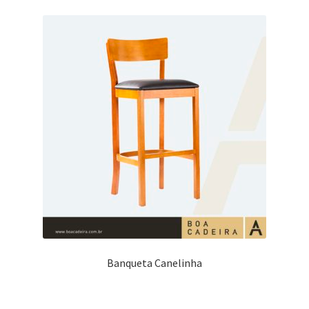
Blog
Catálogo
Contato
Crepe e Revestimentos Sintéticos
Granito
Home
Política de reembolso e devoluções
Banqueta Canelinha
Quem Somos