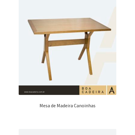
Blog
Catálogo
Contato
Crepe e Revestimentos Sintéticos
Granito
Home
Política de reembolso e devoluções
Mesa de Madeira Canoinhas
Quem Somos