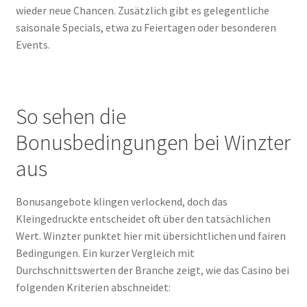
wieder neue Chancen. Zusätzlich gibt es gelegentliche
saisonale Specials, etwa zu Feiertagen oder besonderen
Events.
So sehen die
Bonusbedingungen bei Winzter
aus
Bonusangebote klingen verlockend, doch das
Kleingedruckte entscheidet oft über den tatsächlichen
Wert. Winzter punktet hier mit übersichtlichen und fairen
Bedingungen. Ein kurzer Vergleich mit
Durchschnittswerten der Branche zeigt, wie das Casino bei
folgenden Kriterien abschneidet: