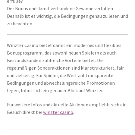
erfülle?
Der Bonus und damit verbundene Gewinne verfallen.
Deshalb ist es wichtig, die Bedingungen genau zu lesen und
zu beachten.
Winzter Casino bietet damit ein modernes und flexibles
Bonusprogramm, das sowohl neuen Spielern als auch
Bestandskunden zahlreiche Vorteile bietet. Die
regelmäßigen Sonderaktionen sind klar strukturiert, fair
und vielseitig. Für Spieler, die Wert auf transparente
Bedingungen und abwechslungsreiche Promotionen
legen, lohnt sich ein genauer Blick auf Winzter.
Für weitere Infos und aktuelle Aktionen empfiehlt sich ein
Besuch direkt bei
winzter casino
.