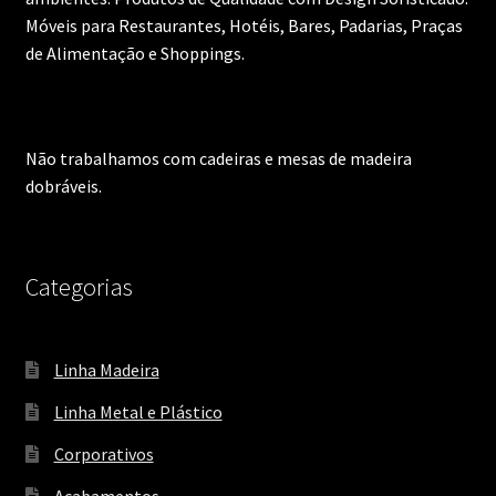
Móveis para Restaurantes, Hotéis, Bares, Padarias, Praças
de Alimentação e Shoppings.
Não trabalhamos com cadeiras e mesas de madeira
dobráveis.
Categorias
Linha Madeira
Linha Metal e Plástico
Corporativos
Acabamentos