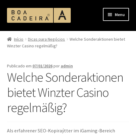
Pular
Pular
Menu
para
para
navegação
o
Início
conteúdo
Início
Dicas para Negócios
Welche Sonderaktionen bietet
Winzter Casino regelmäßig?
Acabamento Assentos e Encostos
Acabamento Corano
Publicado em
07/01/2026
por
admin
Welche Sonderaktionen
Acabamento MDF
bietet Winzter Casino
Acabamentos
regelmäßig?
Ambientes
Bases de Mesas
Als erfahrener SEO-Kopiraýtter im iGaming-Bereich