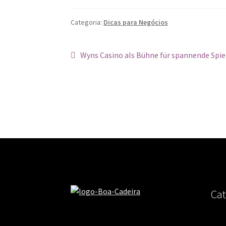
Categoria:
Dicas para Negócios
Navegação
Post
Wyns Casino als Bühne für spannende Spie
anterior:
de
Post
Cat