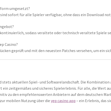
ttform umgesetzt?
ind sofort für alle Spieler verfügbar, ohne dass ein Download not
 Angebot?
kontinuierlich, sodass veraltete oder technisch veraltete Spiele se
Yep Casino?
lücken geprüft und mit den neuesten Patches versehen, um ein sic
 stets aktuellen Spiel- und Softwarelandschaft. Die Kombination 
ein zeitgemäßes und sicheres Spielerlebnis. Für alle, die Wert au
finitiv zu den empfehlenswerten Anbietern auf dem deutschen Mar
s zur mobilen Nutzung über die
yep casino app
– ein Erlebnis, das si