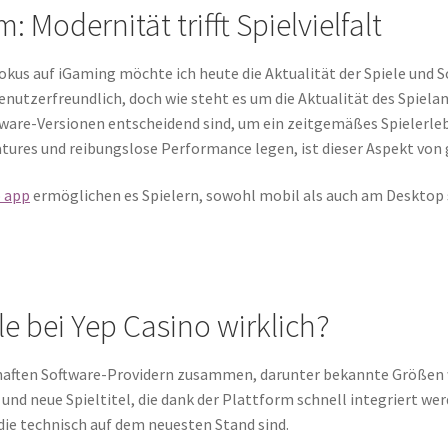
m: Modernität trifft Spielvielfalt
kus auf iGaming möchte ich heute die Aktualität der Spiele und S
nutzerfreundlich, doch wie steht es um die Aktualität des Spielan
tware-Versionen entscheidend sind, um ein zeitgemäßes Spielerleb
eatures und reibungslose Performance legen, ist dieser Aspekt vo
o app
ermöglichen es Spielern, sowohl mobil als auch am Desktop s
le bei Yep Casino wirklich?
mhaften Software-Providern zusammen, darunter bekannte Größen 
nd neue Spieltitel, die dank der Plattform schnell integriert wer
die technisch auf dem neuesten Stand sind.