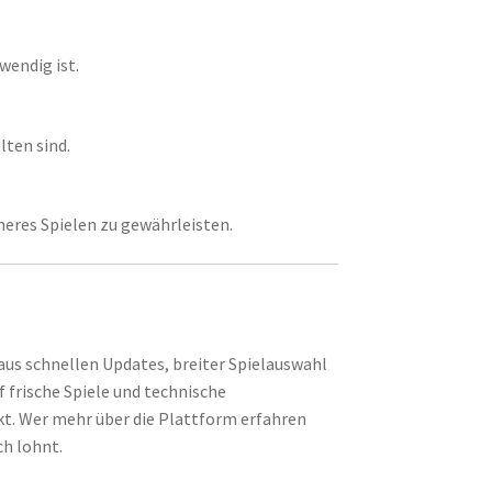
wendig ist.
lten sind.
heres Spielen zu gewährleisten.
aus schnellen Updates, breiter Spielauswahl
f frische Spiele und technische
kt. Wer mehr über die Plattform erfahren
ch lohnt.