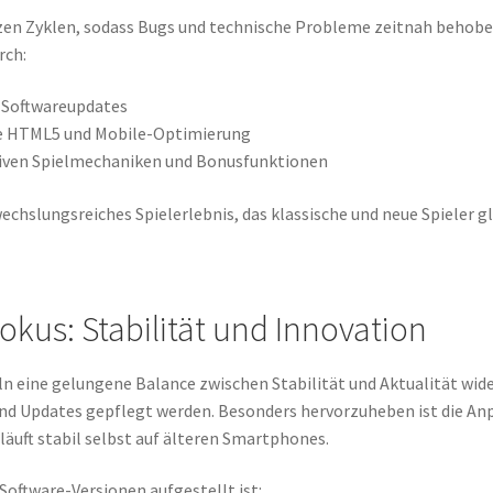
kurzen Zyklen, sodass Bugs und technische Probleme zeitnah behob
rch:
d Softwareupdates
e HTML5 und Mobile-Optimierung
iven Spielmechaniken und Bonusfunktionen
wechslungsreiches Spielerlebnis, das klassische und neue Spieler 
okus: Stabilität und Innovation
eln eine gelungene Balance zwischen Stabilität und Aktualität wi
nd Updates gepflegt werden. Besonders hervorzuheben ist die Anp
läuft stabil selbst auf älteren Smartphones.
 Software-Versionen aufgestellt ist: