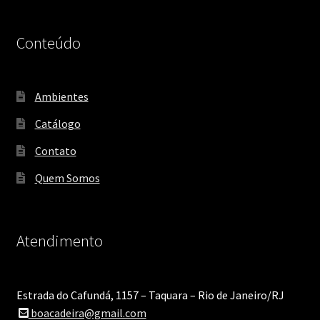
Conteúdo
Ambientes
Catálogo
Contato
Quem Somos
Atendimento
Estrada do Cafundá, 1157 – Taquara – Rio de Janeiro/RJ
boacadeira@gmail.com