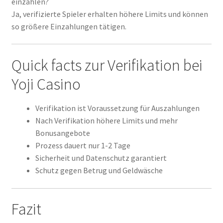
einzahlen?
Ja, verifizierte Spieler erhalten höhere Limits und können
so größere Einzahlungen tätigen.
Quick facts zur Verifikation bei
Yoji Casino
Verifikation ist Voraussetzung für Auszahlungen
Nach Verifikation höhere Limits und mehr
Bonusangebote
Prozess dauert nur 1-2 Tage
Sicherheit und Datenschutz garantiert
Schutz gegen Betrug und Geldwäsche
Fazit