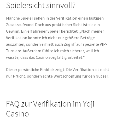
Spielersicht sinnvoll?
Manche Spieler sehen in der Verifikation einen lästigen
Zusatzaufwand. Doch aus praktischer Sicht ist sie ein
Gewinn. Ein erfahrener Spieler berichtet: „Nach meiner
Verifikation konnte ich nicht nur größere Beträge
auszahlen, sondern erhielt auch Zugriff auf spezielle VIP-
Turniere. Außerdem fühlte ich mich sicherer, weil ich
wusste, dass das Casino sorgfältig arbeitet.“
Dieser persönliche Einblick zeigt: Die Verifikation ist nicht
nur Pflicht, sondern echte Wertschöpfung für den Nutzer.
FAQ zur Verifikation im Yoji
Casino