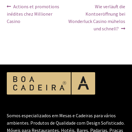
Navegação
Post
Próximo
Actions et promotions
Wie verläuft die
anterior:
post:
inédites chez Millioner
Kontoeröffnung bei
de
Casino
Wonderluck Casino mühelos
Post
und schnell?
Somos especializados em Mesas e Cadeiras para vários
ambientes. Produtos de Qualidade com Design Sofisticado.
Móveis para Restaurantes, Hotéis, Bares, Padarias, Praças