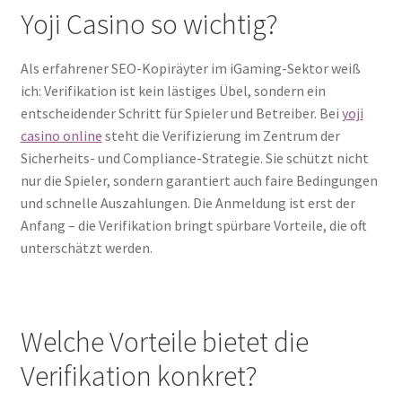
Yoji Casino so wichtig?
Blog
Als erfahrener SEO-Kopiräyter im iGaming-Sektor weiß
Catálogo
ich: Verifikation ist kein lästiges Übel, sondern ein
entscheidender Schritt für Spieler und Betreiber. Bei
yoji
Contato
casino online
steht die Verifizierung im Zentrum der
Sicherheits- und Compliance-Strategie. Sie schützt nicht
Crepe e Revestimentos Sintéticos
nur die Spieler, sondern garantiert auch faire Bedingungen
und schnelle Auszahlungen. Die Anmeldung ist erst der
Granito
Anfang – die Verifikation bringt spürbare Vorteile, die oft
unterschätzt werden.
Home
Política de reembolso e devoluções
Welche Vorteile bietet die
Quem Somos
Verifikation konkret?