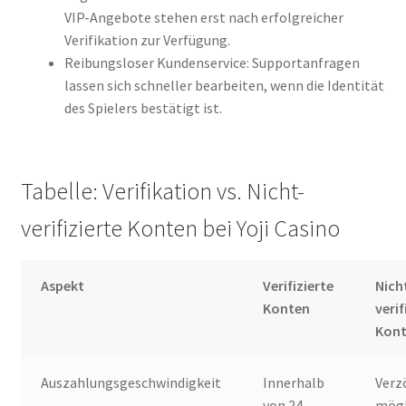
VIP-Angebote stehen erst nach erfolgreicher
Verifikation zur Verfügung.
Reibungsloser Kundenservice: Supportanfragen
lassen sich schneller bearbeiten, wenn die Identität
des Spielers bestätigt ist.
Tabelle: Verifikation vs. Nicht-
verifizierte Konten bei Yoji Casino
Aspekt
Verifizierte
Nich
Konten
verif
Kon
Auszahlungsgeschwindigkeit
Innerhalb
Verz
von 24
mögl