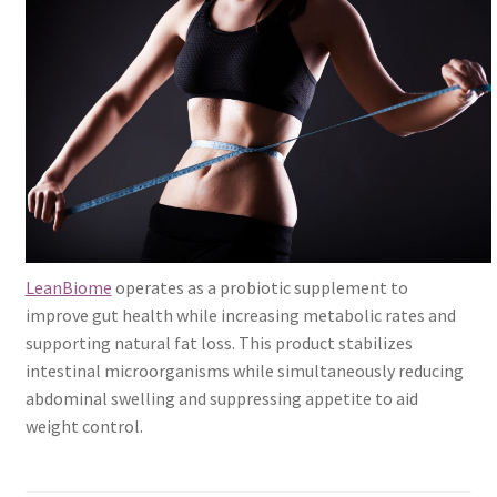
Blog
Catálogo
Contato
Crepe e Revestimentos Sintéticos
Granito
LeanBiome
operates as a probiotic supplement to
improve gut health while increasing metabolic rates and
Home
supporting natural fat loss. This product stabilizes
intestinal microorganisms while simultaneously reducing
Política de reembolso e devoluções
abdominal swelling and suppressing appetite to aid
weight control.
Quem Somos