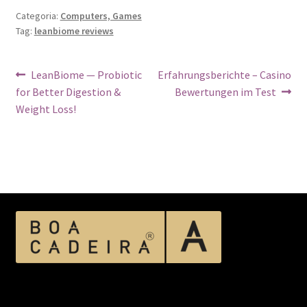
Categoria:
Computers, Games
Tag:
leanbiome reviews
Navegação
Post
Próximo
LeanBiome — Probiotic
Erfahrungsberichte – Casino
anterior:
post:
for Better Digestion &
Bewertungen im Test
de
Weight Loss!
Post