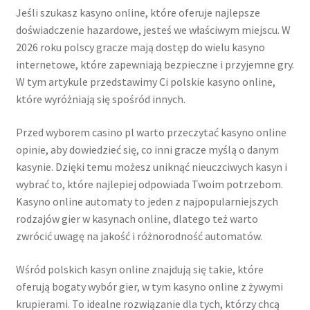
Jeśli szukasz kasyno online, które oferuje najlepsze
doświadczenie hazardowe, jesteś we właściwym miejscu. W
2026 roku polscy gracze mają dostęp do wielu kasyno
internetowe, które zapewniają bezpieczne i przyjemne gry.
W tym artykule przedstawimy Ci polskie kasyno online,
które wyróżniają się spośród innych.
Przed wyborem casino pl warto przeczytać kasyno online
opinie, aby dowiedzieć się, co inni gracze myślą o danym
kasynie. Dzięki temu możesz uniknąć nieuczciwych kasyn i
wybrać to, które najlepiej odpowiada Twoim potrzebom.
Kasyno online automaty to jeden z najpopularniejszych
rodzajów gier w kasynach online, dlatego też warto
zwrócić uwagę na jakość i różnorodność automatów.
Wśród polskich kasyn online znajdują się takie, które
oferują bogaty wybór gier, w tym kasyno online z żywymi
krupierami. To idealne rozwiązanie dla tych, którzy chcą