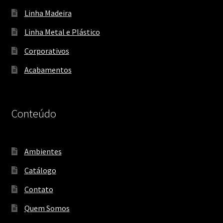
Linha Madeira
Linha Metal e Plástico
Corporativos
Acabamentos
Conteúdo
Ambientes
Catálogo
Contato
Quem Somos