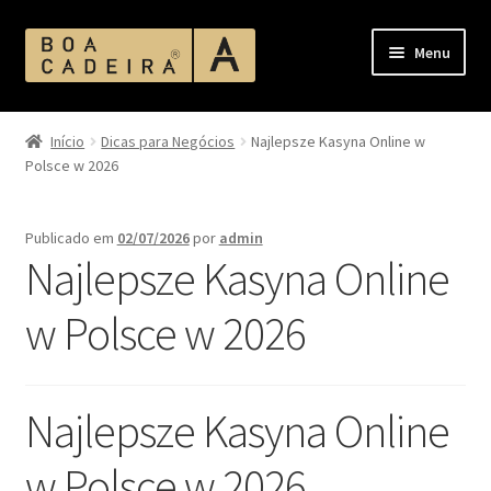
Pular
Pular
Menu
para
para
navegação
o
Início
conteúdo
Início
Dicas para Negócios
Najlepsze Kasyna Online w
Polsce w 2026
Acabamento Assentos e Encostos
Acabamento Corano
Publicado em
02/07/2026
por
admin
Najlepsze Kasyna Online
Acabamento MDF
w Polsce w 2026
Acabamentos
Ambientes
Najlepsze Kasyna Online
Bases de Mesas
w Polsce w 2026