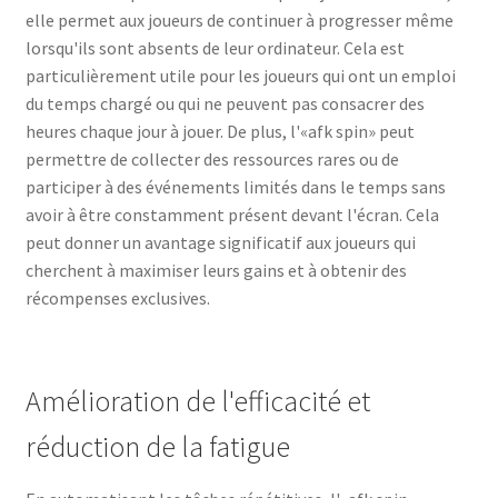
elle permet aux joueurs de continuer à progresser même
lorsqu'ils sont absents de leur ordinateur. Cela est
particulièrement utile pour les joueurs qui ont un emploi
du temps chargé ou qui ne peuvent pas consacrer des
heures chaque jour à jouer. De plus, l'«afk spin» peut
permettre de collecter des ressources rares ou de
participer à des événements limités dans le temps sans
avoir à être constamment présent devant l'écran. Cela
peut donner un avantage significatif aux joueurs qui
cherchent à maximiser leurs gains et à obtenir des
récompenses exclusives.
Amélioration de l'efficacité et
réduction de la fatigue