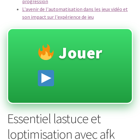
progression
L'avenir de l'automatisation dans les jeux vidéo et
son impact sur l'expérience de jeu
Jouer
Essentiel lastuce et
loptimisation avec afk