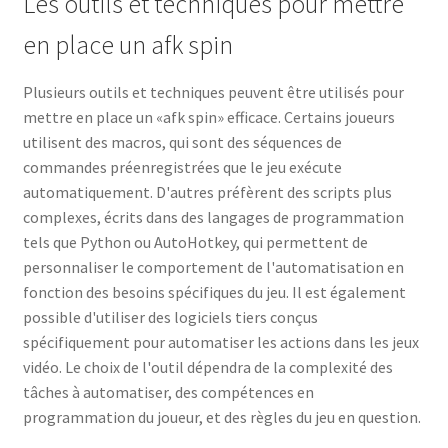
Les outils et techniques pour mettre
en place un afk spin
Plusieurs outils et techniques peuvent être utilisés pour
mettre en place un «afk spin» efficace. Certains joueurs
utilisent des macros, qui sont des séquences de
commandes préenregistrées que le jeu exécute
automatiquement. D'autres préfèrent des scripts plus
complexes, écrits dans des langages de programmation
tels que Python ou AutoHotkey, qui permettent de
personnaliser le comportement de l'automatisation en
fonction des besoins spécifiques du jeu. Il est également
possible d'utiliser des logiciels tiers conçus
spécifiquement pour automatiser les actions dans les jeux
vidéo. Le choix de l'outil dépendra de la complexité des
tâches à automatiser, des compétences en
programmation du joueur, et des règles du jeu en question.