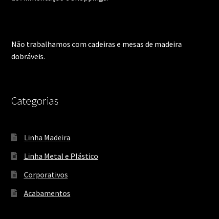
Não trabalhamos com cadeiras e mesas de madeira
dobráveis.
Categorias
Linha Madeira
Linha Metal e Plástico
Corporativos
Acabamentos