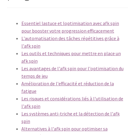
Blog
Catálogo
Essentiel lastuce et loptimisation avec afk spin
pour booster votre progression efficacement
L'automatisation des tâches répétitives grâce à
Contato
l'afk spin
Les outils et techniques pour mettre en place un
Crepe e Revestimentos Sintéticos
afk spin
Les avantages de l'afk spin pour l'optimisation du
Granito
temps de jeu
Amélioration de l'efficacité et réduction de la
Home
fatigue
Les risques et considérations liés à l'utilisation de
Política de reembolso e devoluções
l'afk spin
Les systèmes anti-triche et la détection de l'afk
Quem Somos
spin
Alternatives à l'afk spin pour optimiser sa