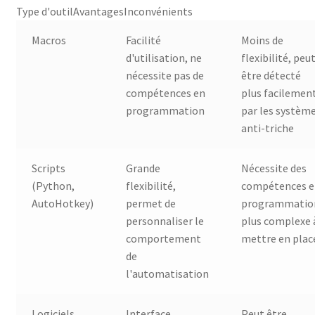
Type d'outilAvantagesInconvénients
Macros
Facilité
Moins de
d'utilisation, ne
flexibilité, peu
nécessite pas de
être détecté
compétences en
plus facilemen
programmation
par les systèm
anti-triche
Scripts
Grande
Nécessite des
(Python,
flexibilité,
compétences 
AutoHotkey)
permet de
programmatio
personnaliser le
plus complexe 
comportement
mettre en plac
de
l'automatisation
Logiciels
Interface
Peut être