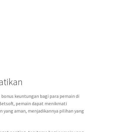
atikan
 bonus keuntungan bagi para pemain di
Betsoft, pemain dapat menikmati
an yang aman, menjadikannya pilihan yang