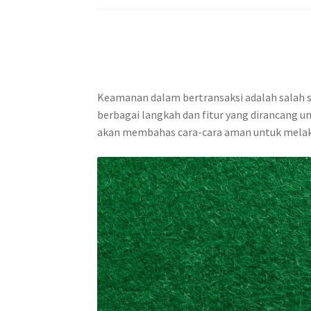
Keamanan dalam bertransaksi adalah salah sa
berbagai langkah dan fitur yang dirancang 
akan membahas cara-cara aman untuk melakuk