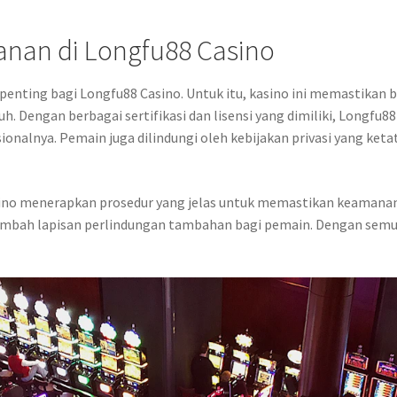
nan di Longfu88 Casino
penting bagi Longfu88 Casino. Untuk itu, kasino ini memastikan
uh. Dengan berbagai sertifikasi dan lisensi yang dimiliki, Long
nalnya. Pemain juga dilindungi oleh kebijakan privasi yang ket
sino menerapkan prosedur yang jelas untuk memastikan keamanan 
ambah lapisan perlindungan tambahan bagi pemain. Dengan semu