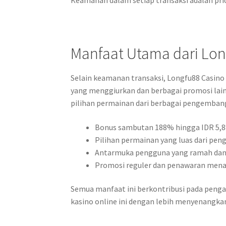
Keamanan dalam setiap transaksi adalah pr
Manfaat Utama dari Lon
Selain keamanan transaksi, Longfu88 Casi
yang menggiurkan dan berbagai promosi lai
pilihan permainan dari berbagai pengemban
Bonus sambutan 188% hingga IDR 5,8
Pilihan permainan yang luas dari p
Antarmuka pengguna yang ramah dan 
Promosi reguler dan penawaran menar
Semua manfaat ini berkontribusi pada peng
kasino online ini dengan lebih menyenangka