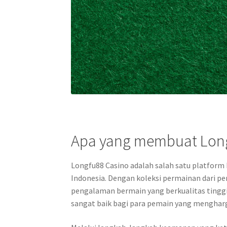
Apa yang membuat Long
Longfu88 Casino adalah salah satu platfor
Indonesia. Dengan koleksi permainan dari 
pengalaman bermain yang berkualitas tinggi.
sangat baik bagi para pemain yang menghar