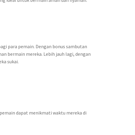
ang ideal untuk bermain aman dan nyaman.
bagi para pemain. Dengan bonus sambutan
an bermain mereka. Lebih jauh lagi, dengan
ka sukai.
 pemain dapat menikmati waktu mereka di