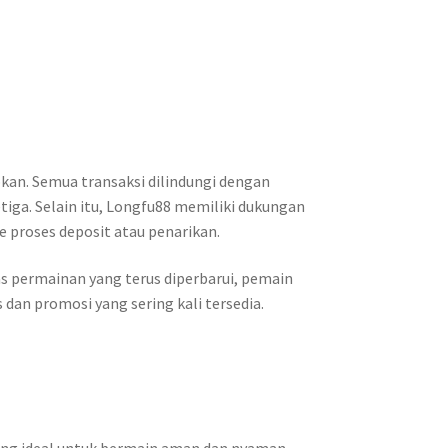
pkan. Semua transaksi dilindungi dengan
tiga. Selain itu, Longfu88 memiliki dukungan
proses deposit atau penarikan.
as permainan yang terus diperbarui, pemain
n promosi yang sering kali tersedia.