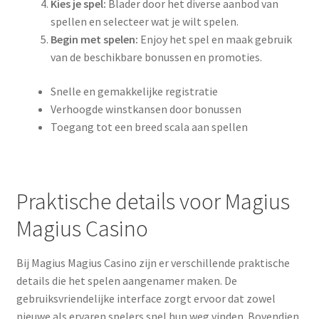
Kies je spel:
Blader door het diverse aanbod van
spellen en selecteer wat je wilt spelen.
Begin met spelen:
Enjoy het spel en maak gebruik
van de beschikbare bonussen en promoties.
Snelle en gemakkelijke registratie
Verhoogde winstkansen door bonussen
Toegang tot een breed scala aan spellen
Praktische details voor Magius
Magius Casino
Bij Magius Magius Casino zijn er verschillende praktische
details die het spelen aangenamer maken. De
gebruiksvriendelijke interface zorgt ervoor dat zowel
nieuwe als ervaren spelers snel hun weg vinden. Bovendien