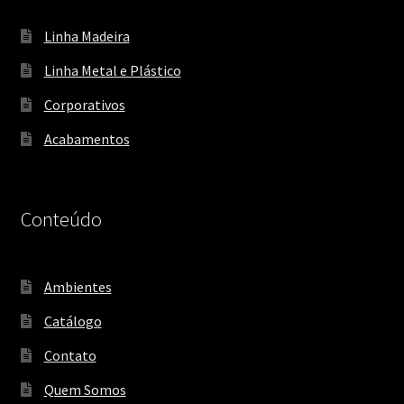
Linha Madeira
Linha Metal e Plástico
Corporativos
Acabamentos
Conteúdo
Ambientes
Catálogo
Contato
Quem Somos