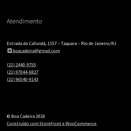
Atendimento
Estrada do Cafundá, 1157 – Taquara – Rio de Janeiro/RJ
boacadeira@gmail.com
(21) 2440-9755
(21) 97044-6827
(21) 96540-9143
© Boa Cadeira 2026
Construído com Storefront e WooCommerce
.