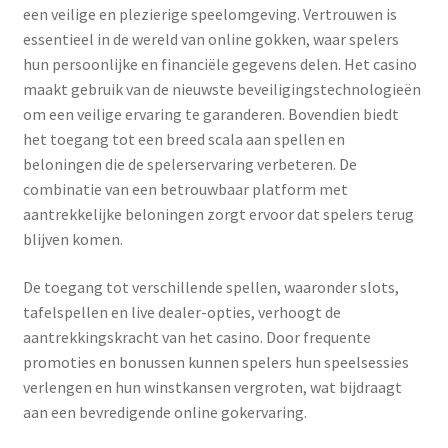
een veilige en plezierige speelomgeving. Vertrouwen is
essentieel in de wereld van online gokken, waar spelers
hun persoonlijke en financiële gegevens delen. Het casino
maakt gebruik van de nieuwste beveiligingstechnologieën
om een veilige ervaring te garanderen. Bovendien biedt
het toegang tot een breed scala aan spellen en
beloningen die de spelerservaring verbeteren. De
combinatie van een betrouwbaar platform met
aantrekkelijke beloningen zorgt ervoor dat spelers terug
blijven komen.
De toegang tot verschillende spellen, waaronder slots,
tafelspellen en live dealer-opties, verhoogt de
aantrekkingskracht van het casino. Door frequente
promoties en bonussen kunnen spelers hun speelsessies
verlengen en hun winstkansen vergroten, wat bijdraagt
aan een bevredigende online gokervaring.