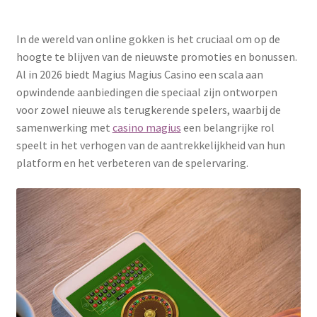
Blog
In de wereld van online gokken is het cruciaal om op de
Catálogo
hoogte te blijven van de nieuwste promoties en bonussen.
Al in 2026 biedt Magius Magius Casino een scala aan
Contato
opwindende aanbiedingen die speciaal zijn ontworpen
voor zowel nieuwe als terugkerende spelers, waarbij de
samenwerking met
casino magius
een belangrijke rol
Crepe e Revestimentos Sintéticos
speelt in het verhogen van de aantrekkelijkheid van hun
platform en het verbeteren van de spelervaring.
Granito
Home
Política de reembolso e devoluções
Quem Somos