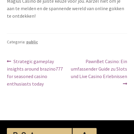
Magius Casino de juiste keuze voor jou. Aarzel niet om je
aan te melden en de spannende wereld van online gokken
te ontdekken!
Categoria:
public
Navegação
Post
Próximo
Strategic gameplay
PawnBet Casino: Ein
anterior:
post:
insights around brazino777
umfassender Guide zu Slots
de
for seasoned casino
und Live Casino Erlebnissen
Post
enthusiasts today