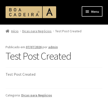
Pular
Pular
Menu
para
para
navegação
o
Início
conteúdo
Início
Dicas para Negócios
Test Post Created
Acabamento Assentos e Encostos
Publicado em
07/07/2026
por
admin
Acabamento Corano
Test Post Created
Acabamento MDF
Test Post Created
Acabamentos
Ambientes
Categoria:
Dicas para Negócios
Bases de Mesas