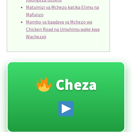
Matumizi ya Mchezo katika Elimu na
Mafunzo
Mambo ya baadaya ya Mchezo wa
Chicken Road na Umuhimu wake kwa
Wachezaji
Cheza