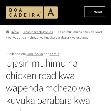
Pular
Pular
Menu
para
para
navegação
o
Início
conteúdo
Início
Dicas para Negócios
Ujasiri muhimu na chicken road
kwa wapenda mchezo wa kuvuka barabara kwa usalama
Acabamento Assentos e Encostos
Acabamento Corano
Publicado em
08/07/2026
por
admin
Ujasiri muhimu na
Acabamento MDF
chicken road kwa
Acabamentos
wapenda mchezo wa
Ambientes
kuvuka barabara kwa
Bases de Mesas