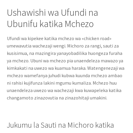
Ushawishi wa Ufundi na
Ubunifu katika Mchezo
Ufundi wa kipekee katika mchezo wa «chicken road»
umewavutia wachezaji wengi. Michoro za rangi, sauti za
kusisimua, na mazingira yanayobadilika huongeza furaha
ya mchezo. Ubuni wa mchezo pia unaendeleza mawazo ya
kimkakati na uwezo wa kuamua haraka. Watengenezaji wa
mchezo wamefanya juhudi kubwa kuunda mchezo ambao
ni rahisi kujifunza lakini mgumu kumaliza. Mchezo huu
unaendeleza uwezo wa wachezaji kwa kuwapeleka katika
changamoto zinazovutia na zinazohitaji umakini.
Jukumu la Sauti na Michoro katika