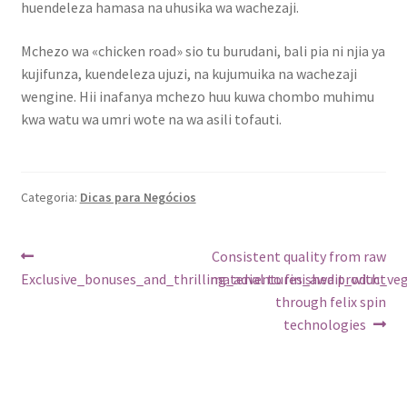
huendeleza hamasa na uhusika wa wachezaji.
Mchezo wa «chicken road» sio tu burudani, bali pia ni njia ya
kujifunza, kuendeleza ujuzi, na kujumuika na wachezaji
wengine. Hii inafanya mchezo huu kuwa chombo muhimu
kwa watu wa umri wote na wa asili tofauti.
Categoria:
Dicas para Negócios
Navegação
Post
Próximo
Consistent quality from raw
anterior:
post:
Exclusive_bonuses_and_thrilling_adventures_await_with_ve
material to finished product
de
through felix spin
Post
technologies