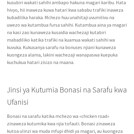
kusubiri wakati sahihi ambapo hakuna magari karibu. Hata
hivyo, hii inaweza kuwa hatari kwa sababu trafiki inaweza
kubadilika haraka. Mchezo huu unahitaji uvumilivu na
uwezo wa kutambua fursa sahihi. Kutambua aina ya magari
na kasi zao kunaweza kusaidia wachezaji kutabiri
mabadiliko katika trafiki na kuamua wakati sahihi wa
kuvuka. Kukusanya sarafu na bonuses njiani kunaweza
kuongeza alama, lakini wachezaji wanapaswa kuepuka
kuchukua hatari zisizo na maana.
Jinsi ya Kutumia Bonasi na Sarafu kwa
Ufanisi
Bonasi na sarafu katika mchezo wa «chicken road»
zinaweza kutumika kwa njia tofauti. Bonasi zinaweza
kutoa ulinzi wa muda mfupi dhidi ya magari, au kuongeza