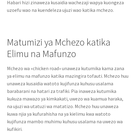
Habari hizi zinaweza kusaidia wachezaji wapya kuongeza
uzoefu wao na kuendeleza ujuzi wao katika mchezo.
Matumizi ya Mchezo katika
Elimu na Mafunzo
Mchezo wa «chicken road» unaweza kutumika kama zana
ya elimu na mafunzo katika mazingira tofauti. Mchezo huu
unaweza kusaidia watoto kujifunza kuhusu usalama
barabarani na hatari za trafiki. Pia inaweza kutumika
kukuza mawazo ya kimkakati, uwezo wa kuamua haraka,
na ujuzi wa utatuzi wa matatizo. Mchezo huu unaweza
kuwa njia ya kufurahisha na ya kielimu kwa watoto
kujifunza mambo muhimu kuhusu usalama na uwezo wa
kufikiri.