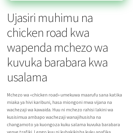
Ujasiri muhimu na
chicken road kwa
wapenda mchezo wa
kuvuka barabara kwa
usalama
Mchezo wa «chicken road» umekuwa maarufu sana katika
miaka ya hivi karibuni, hasa miongoni mwa vijana na
wachezaji wa kawaida. Huu ni mchezo rahisi lakini wa
kusisimua ambapo wachezaji wanajihusisha na
changamoto ya kuongoza kuku salama kuvuka barabara
yenye trafiki. Lengo kuu ni kuhakikisha kuku anafika