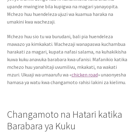
upande mwingine bila kupigwa na magari yanayopita.
Mchezo huu huendeleza ujuzi wa kuamua haraka na
umakini kwa wachezaji.
Mchezo huu sio tu wa burudani, bali pia huendeleza
mawazo ya kimkakati. Wachezaji wanapaswa kuchambua
harakati za magari, kupata nafasi salama, na kuhakikisha
kuwa kuku anavuka barabara kwa ufanisi. Mafanikio katika
mchezo huu yanahitaji uvumilivu, mkakati, na wakati
mzuri. Ukuaji wa umaarufu wa «
chicken road
» unaonyesha
hamasa ya watu kwa changamoto rahisi lakini za kielimu.
Changamoto na Hatari katika
Barabara ya Kuku