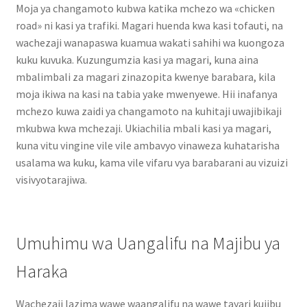
Moja ya changamoto kubwa katika mchezo wa «chicken
road» ni kasi ya trafiki. Magari huenda kwa kasi tofauti, na
wachezaji wanapaswa kuamua wakati sahihi wa kuongoza
kuku kuvuka. Kuzungumzia kasi ya magari, kuna aina
mbalimbali za magari zinazopita kwenye barabara, kila
moja ikiwa na kasi na tabia yake mwenyewe. Hii inafanya
mchezo kuwa zaidi ya changamoto na kuhitaji uwajibikaji
mkubwa kwa mchezaji. Ukiachilia mbali kasi ya magari,
kuna vitu vingine vile vile ambavyo vinaweza kuhatarisha
usalama wa kuku, kama vile vifaru vya barabarani au vizuizi
visivyotarajiwa.
Umuhimu wa Uangalifu na Majibu ya
Haraka
Wachezaji lazima wawe waangalifu na wawe tayari kujibu