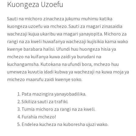
Kuongeza Uzoefu
Sauti na michoro zinacheza jukumu muhimu katika
kuongeza uzoefu wa mchezo. Sauti za magari zinasaidia
wachezaji kujua ukaribu wa magari yanayopita. Michoro za
rangi na za kweli huwafanya wachezaji kujisikia kama wako
kwenye barabara halisi. Ufundi huu huongeza hisia ya
mchezo na kuifanya kuwa zaidi ya burudani na
kuchangamsha. Kutokana na ufundi bora, mchezo huu
umeweza kuvutia idadi kubwa ya wachezaji na kuwa moja ya
michezo maarufu zaidi kwenye soko.
Pata mazingira yanayobadilika.
Sikiliza sauti za trafiki.
Tumia michoro za rangi na za kweli.
Furahia mchezo!
Endelea kucheza na kuboresha ujuzi wako.