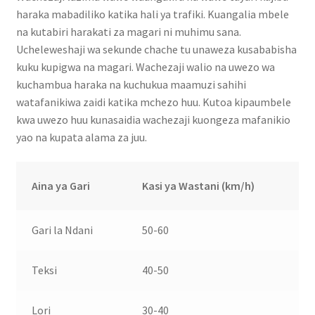
haraka mabadiliko katika hali ya trafiki. Kuangalia mbele
na kutabiri harakati za magari ni muhimu sana.
Ucheleweshaji wa sekunde chache tu unaweza kusababisha
kuku kupigwa na magari. Wachezaji walio na uwezo wa
kuchambua haraka na kuchukua maamuzi sahihi
watafanikiwa zaidi katika mchezo huu. Kutoa kipaumbele
kwa uwezo huu kunasaidia wachezaji kuongeza mafanikio
yao na kupata alama za juu.
Aina ya Gari
Kasi ya Wastani (km/h)
Gari la Ndani
50-60
Teksi
40-50
Lori
30-40