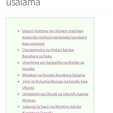
usalama
Blog
Catálogo
Ujasiri muhimu na chicken road kwa
Contato
wapenda mchezo wa kuvuka barabara
kwa usalama
Crepe e Revestimentos Sintéticos
Changamoto na Hatari katika
Barabara ya Kuku
Granito
Umuhimu wa Uangalifu na Majibu ya
Haraka
Home
Mikakati ya Kuvuka Barabara Salama
Jinsi ya Kutumia Bonasi na Sarafu kwa
Política de reembolso e devoluções
Ufanisi
Ushawishi wa Ufundi na Ubunifu katika
Quem Somos
Mchezo
Jukumu la Sauti na Michoro katika
Kuongeza Uzoefu