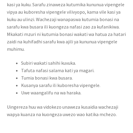
kasi ya kuku. Sarafu zinaweza kutumika kununua vipengele
vipya au kuboresha vipengele vilivyopo, kama vile kasi ya
kuku au ulinzi. Wachezaji wanapaswa kutumia bonasi na
sarafu kwa busara ili kuongeza nafasi zao za kufanikiwa.
Mkakati mzuri ni kutumia bonasi wakati wa hatua za hatari
zaidi na kuhifadhi sarafu kwa ajili ya kununua vipengele
muhimu.
Subiri wakati sahihi kuvuka.
Tafuta nafasi salama kati ya magari.
Tumia bonasi kwa busara.
Kusanya sarafu ili kuboresha vipengele.
Uwe waangalifu na wa haraka.
Uingereza huu wa vidokezo unaweza kusaidia wachezaji
wapya kuanza na kuongeza uwezo wao katika mchezo.