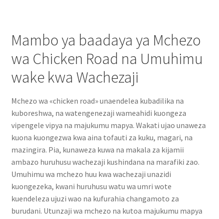
Mambo ya baadaya ya Mchezo
wa Chicken Road na Umuhimu
wake kwa Wachezaji
Mchezo wa «chicken road» unaendelea kubadilika na
kuboreshwa, na watengenezaji wameahidi kuongeza
vipengele vipya na majukumu mapya. Wakati ujao unaweza
kuona kuongezwa kwa aina tofauti za kuku, magari, na
mazingira. Pia, kunaweza kuwa na makala za kijamii
ambazo huruhusu wachezaji kushindana na marafiki zao.
Umuhimu wa mchezo huu kwa wachezaji unazidi
kuongezeka, kwani huruhusu watu wa umri wote
kuendeleza ujuzi wao na kufurahia changamoto za
burudani. Utunzaji wa mchezo na kutoa majukumu mapya