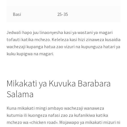
Basi
25-35
Jedwali hapo juu linaonyesha kasi ya wastani ya magari
tofauti katika mchezo. Keleleza kasi hizi zinaweza kusaidia
wachezaji kupanga hatua zao vizuri na kupunguza hatari ya
kuku kupigwa na magari.
Mikakati ya Kuvuka Barabara
Salama
Kuna mikakati mingi ambayo wachezaji wanaweza
kutumia ili kuongeza nafasi zao za kufanikiwa katika
mchezo wa «chicken road». Mojawapo ya mikakati mizuri ni