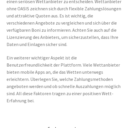
einen seriösen Wettanbieter zu entscheiden. Wettanbieter
ohne OASIS zeichnen sich durch flexible Zahlungslösungen
und attraktive Quoten aus. Es ist wichtig, die
verschiedenen Angebote zu vergleichen und sich über die
verfügbaren Boni zu informieren. Achten Sie auch auf die
Lizenzierung des Anbieters, um sicherzustellen, dass Ihre
Daten und Einlagen sicher sind.
Ein weiterer wichtiger Aspekt ist die
Benutzerfreundlichkeit der Plattform. Viele Wettanbieter
bieten mobile Apps an, die das Wetten unterwegs
erleichtern. Überlegen Sie, welche Zahlungsmethoden
angeboten werden und ob schnelle Auszahlungen möglich
sind. All diese Faktoren tragen zu einer positiven Wett-
Erfahrung bei.