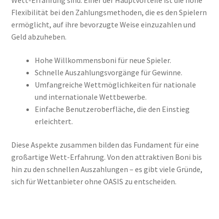
Wett-Erfahrung sind. Einer der Hauptvorteile ist die hohe
Flexibilität bei den Zahlungsmethoden, die es den Spielern
ermöglicht, auf ihre bevorzugte Weise einzuzahlen und
Geld abzuheben.
Hohe Willkommensboni für neue Spieler.
Schnelle Auszahlungsvorgänge für Gewinne.
Umfangreiche Wettmöglichkeiten für nationale
und internationale Wettbewerbe.
Einfache Benutzeroberfläche, die den Einstieg
erleichtert.
Diese Aspekte zusammen bilden das Fundament für eine
großartige Wett-Erfahrung. Von den attraktiven Boni bis
hin zu den schnellen Auszahlungen – es gibt viele Gründe,
sich für Wettanbieter ohne OASIS zu entscheiden.