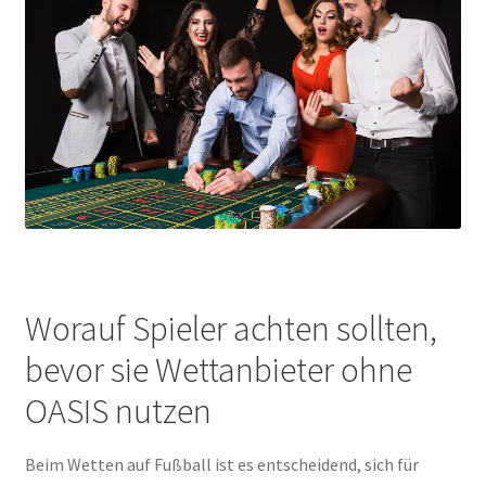
Worauf Spieler achten sollten,
bevor sie Wettanbieter ohne
OASIS nutzen
Beim Wetten auf Fußball ist es entscheidend, sich für