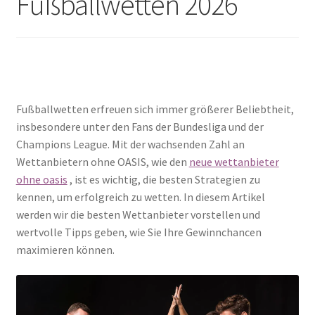
Fußballwetten 2026
Blog
Catálogo
Contato
Fußballwetten erfreuen sich immer größerer Beliebtheit,
insbesondere unter den Fans der Bundesliga und der
Crepe e Revestimentos Sintéticos
Champions League. Mit der wachsenden Zahl an
Wettanbietern ohne OASIS, wie den
neue wettanbieter
Granito
ohne oasis
, ist es wichtig, die besten Strategien zu
kennen, um erfolgreich zu wetten. In diesem Artikel
Home
werden wir die besten Wettanbieter vorstellen und
wertvolle Tipps geben, wie Sie Ihre Gewinnchancen
Política de reembolso e devoluções
maximieren können.
Quem Somos