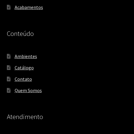
Acabamentos
Conteúdo
Ambientes
Catálogo
Contato
Quem Somos
Atendimento