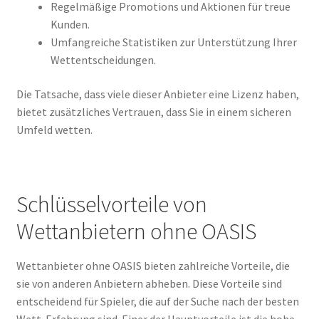
Regelmäßige Promotions und Aktionen für treue
Kunden.
Umfangreiche Statistiken zur Unterstützung Ihrer
Wettentscheidungen.
Die Tatsache, dass viele dieser Anbieter eine Lizenz haben,
bietet zusätzliches Vertrauen, dass Sie in einem sicheren
Umfeld wetten.
Schlüsselvorteile von
Wettanbietern ohne OASIS
Wettanbieter ohne OASIS bieten zahlreiche Vorteile, die
sie von anderen Anbietern abheben. Diese Vorteile sind
entscheidend für Spieler, die auf der Suche nach der besten