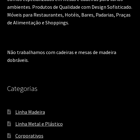
ambientes. Produtos de Qualidade com Design Sofisticado.
Móveis para Restaurantes, Hotéis, Bares, Padarias, Praças
de Alimentação e Shoppings.
Não trabalhamos com cadeiras e mesas de madeira
dobráveis.
Categorias
Linha Madeira
Linha Metal e Plástico
Corporativos