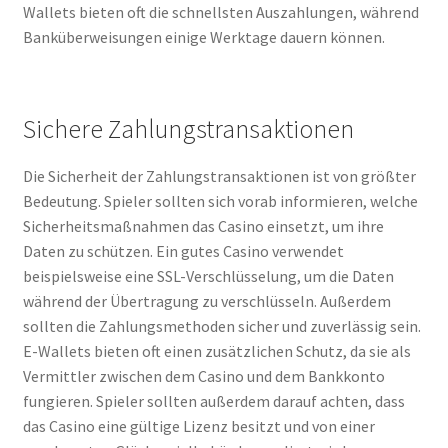
Wallets bieten oft die schnellsten Auszahlungen, während
Banküberweisungen einige Werktage dauern können.
Sichere Zahlungstransaktionen
Die Sicherheit der Zahlungstransaktionen ist von größter
Bedeutung. Spieler sollten sich vorab informieren, welche
Sicherheitsmaßnahmen das Casino einsetzt, um ihre
Daten zu schützen. Ein gutes Casino verwendet
beispielsweise eine SSL-Verschlüsselung, um die Daten
während der Übertragung zu verschlüsseln. Außerdem
sollten die Zahlungsmethoden sicher und zuverlässig sein.
E-Wallets bieten oft einen zusätzlichen Schutz, da sie als
Vermittler zwischen dem Casino und dem Bankkonto
fungieren. Spieler sollten außerdem darauf achten, dass
das Casino eine gültige Lizenz besitzt und von einer