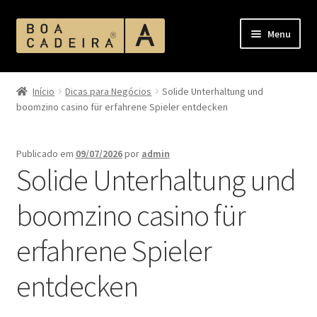
Pular
Pular
Menu
para
para
navegação
o
Início
conteúdo
Início
Dicas para Negócios
Solide Unterhaltung und
boomzino casino für erfahrene Spieler entdecken
Acabamento Assentos e Encostos
Acabamento Corano
Publicado em
09/07/2026
por
admin
Solide Unterhaltung und
Acabamento MDF
boomzino casino für
Acabamentos
erfahrene Spieler
Ambientes
entdecken
Bases de Mesas