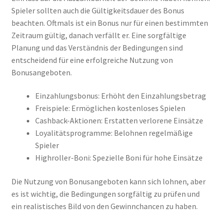
Spieler sollten auch die Gültigkeitsdauer des Bonus
beachten. Oftmals ist ein Bonus nur für einen bestimmten
Zeitraum gültig, danach verfällt er. Eine sorgfältige
Planung und das Verständnis der Bedingungen sind
entscheidend für eine erfolgreiche Nutzung von
Bonusangeboten.
Einzahlungsbonus: Erhöht den Einzahlungsbetrag
Freispiele: Ermöglichen kostenloses Spielen
Cashback-Aktionen: Erstatten verlorene Einsätze
Loyalitätsprogramme: Belohnen regelmäßige
Spieler
Highroller-Boni: Spezielle Boni für hohe Einsätze
Die Nutzung von Bonusangeboten kann sich lohnen, aber
es ist wichtig, die Bedingungen sorgfältig zu prüfen und
ein realistisches Bild von den Gewinnchancen zu haben.