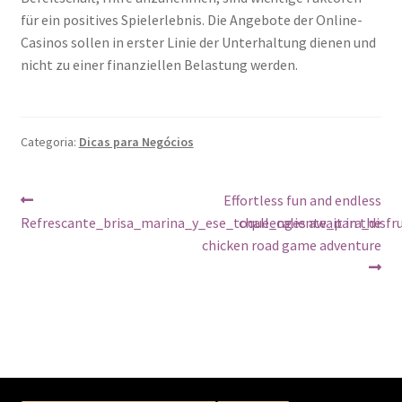
für ein positives Spielerlebnis. Die Angebote der Online-
Casinos sollen in erster Linie der Unterhaltung dienen und
nicht zu einer finanziellen Belastung werden.
Categoria:
Dicas para Negócios
Navegação
Post
Próximo
Effortless fun and endless
anterior:
post:
Refrescante_brisa_marina_y_ese_toque_caliente_para_disfr
challenges await in the
de
chicken road game adventure
Post