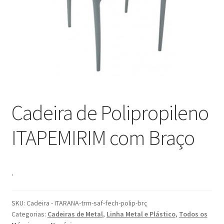
Blog
Catálogo
Contato
Crepe e Revestimentos Sintéticos
Cadeira de Polipropileno
Granito
ITAPEMIRIM com Braço
Home
Política de reembolso e devoluções
.
Quem Somos
SKU:
Cadeira - ITARANA-trm-saf-fech-polip-brç
Categorias:
Cadeiras de Metal
,
Linha Metal e Plástico
,
Todos os