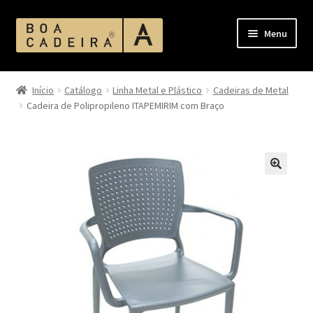
Pular
Pular
Menu
para
para
navegação
o
Início
conteúdo
Início
Catálogo
Linha Metal e Plástico
Cadeiras de Metal
Cadeira de Polipropileno ITAPEMIRIM com Braço
Acabamento Assentos e Encostos
Acabamento Corano
Acabamento MDF
Acabamentos
Ambientes
Bases de Mesas