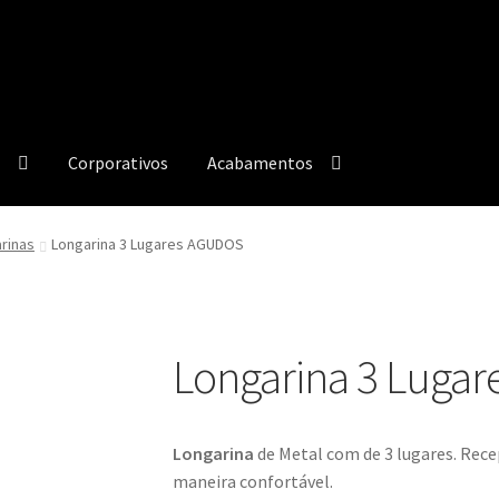
o
Corporativos
Acabamentos
amento Corano
Acabamento MDF
Acabamentos
Ambientes
rinas
Longarina 3 Lugares AGUDOS
 e Revestimentos Sintéticos
Granito
Home
omos
Longarina 3 Luga
Longarina
de Metal
com de 3 lugares.
Recep
maneira confortável.