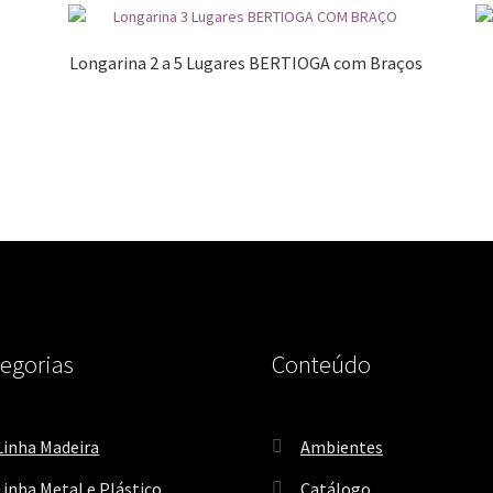
Longarina 2 a 5 Lugares BERTIOGA com Braços
egorias
Conteúdo
Linha Madeira
Ambientes
Linha Metal e Plástico
Catálogo