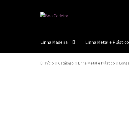
Pular
Pular
para
para
navegação
o
conteúdo
Linha Madeira
Linha Metal e Plástic
Início
Acabamento Assentos e Encostos
Acab
Início
Catálogo
Linha Metal e Plástico
Longa
Bases de Mesas
Blog
Catálogo
Contato
Crepe
Política de reembolso e devoluções
Quem S